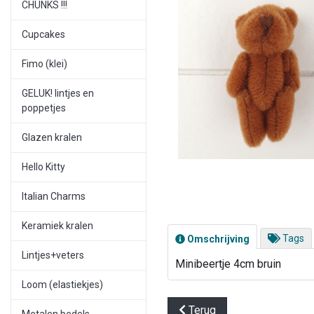
CHUNKS !!!
Cupcakes
Fimo (klei)
GELUK! lintjes en
poppetjes
Glazen kralen
Hello Kitty
Italian Charms
Keramiek kralen
Tags
Omschrijving
Lintjes+veters
Minibeertje 4cm bruin
Loom (elastiekjes)
Terug
Metalen bedels