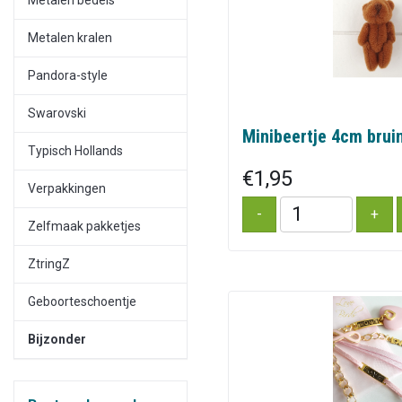
Metalen kralen
Pandora-style
Swarovski
Minibeertje 4cm brui
Typisch Hollands
€1,95
Verpakkingen
Zelfmaak pakketjes
ZtringZ
Geboorteschoentje
Bijzonder