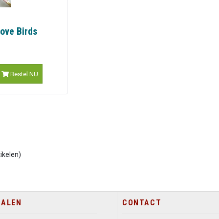
Love Birds
Bestel NU
ikelen)
TALEN
CONTACT