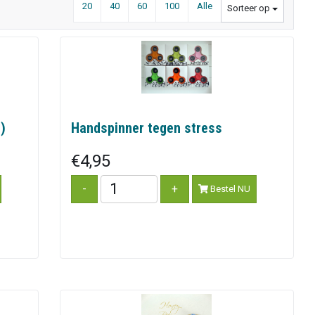
20
40
60
100
Alle
Sorteer op
)
Handspinner tegen stress
€4,95
Bestel NU