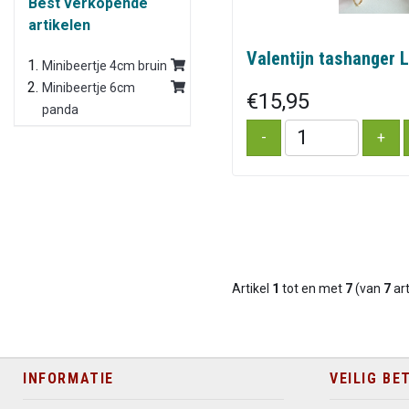
Best verkopende
artikelen
Valentijn tashanger 
Minibeertje 4cm bruin
Minibeertje 6cm
€15,95
panda
Artikel
1
tot en met
7
(van
7
art
INFORMATIE
VEILIG BE