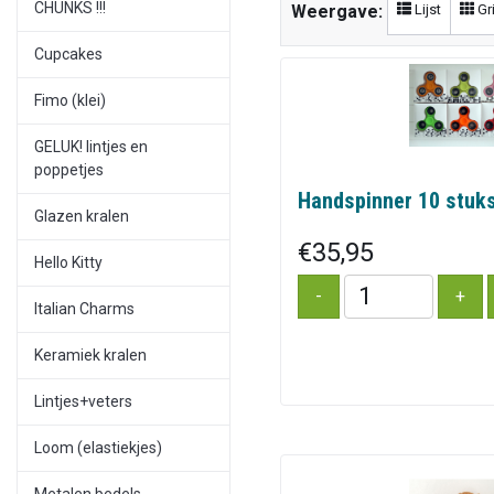
CHUNKS !!!
Lijst
Gr
Weergave:
Cupcakes
Fimo (klei)
GELUK! lintjes en
poppetjes
Handspinner 10 stuks
Glazen kralen
€35,95
Hello Kitty
Italian Charms
Keramiek kralen
Lintjes+veters
Loom (elastiekjes)
Metalen bedels