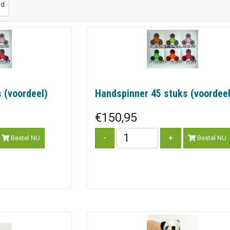
id
 (voordeel)
Handspinner 45 stuks (voordeel
€150,95
Bestel NU
Bestel NU