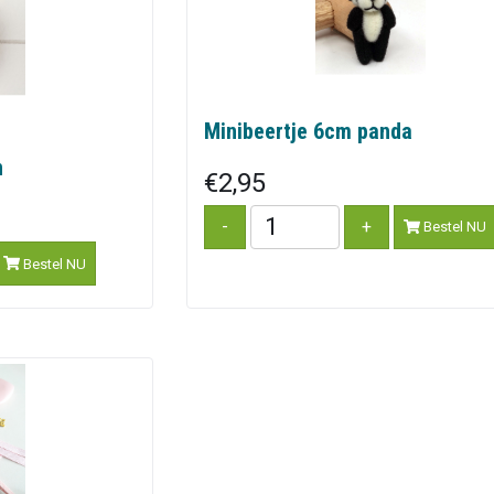
Minibeertje 6cm panda
n
€2,95
Bestel NU
Bestel NU